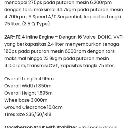
mencapai 275ps pada putaran mesin 6.200rpm
dengan torsi maksimal 34.7kgm pada putaran mesin
4.700rpm, 6 Speed A/T Sequential, kapasitas tangki
75 liter. (3.5 Q Type)
2AR-FE 4 Inline Engine –
Dengan 16 Valve, DOHC, VVTi
yang berkapasitas 2.4 liter menyemburkan tenaga
180ps pada putaran mesin 6000rpm dengan torsi
maksimal hingga 23.9kgm pada putaran mesin
4.100rpm, transmisi CVT, kapasitas tangki 75 liter.
Overall Length 4.915m
Overall Width 1.850m
Overall Height 1.895m
Wheelbase 3.000m
Ground Clearance 16.0cm
Tires Size 235/50/R18
MacPherson Strut with Stabilizer –
Suspensi depan