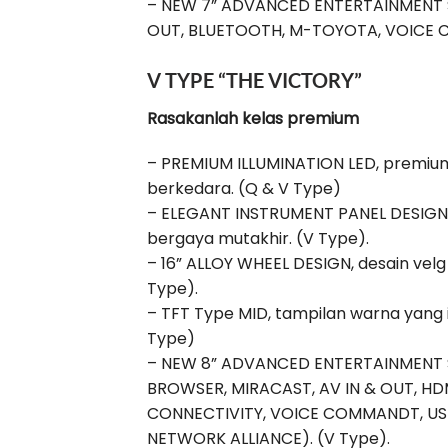
– NEW 7” ADVANCED ENTERTAINMENT SY
OUT, BLUETOOTH, M-TOYOTA, VOICE C
V TYPE “THE VICTORY”
Rasakanlah kelas premium
– PREMIUM ILLUMINATION LED, premi
berkedara. (Q & V Type)
– ELEGANT INSTRUMENT PANEL DESIGN,
bergaya mutakhir. (V Type).
– 16” ALLOY WHEEL DESIGN, desain velg
Type).
– TFT Type MID, tampilan warna yang 
Type)
– NEW 8” ADVANCED ENTERTAINMENT S
BROWSER, MIRACAST, AV IN & OUT, 
CONNECTIVITY, VOICE COMMANDT, USB,
NETWORK ALLIANCE). (V Type).